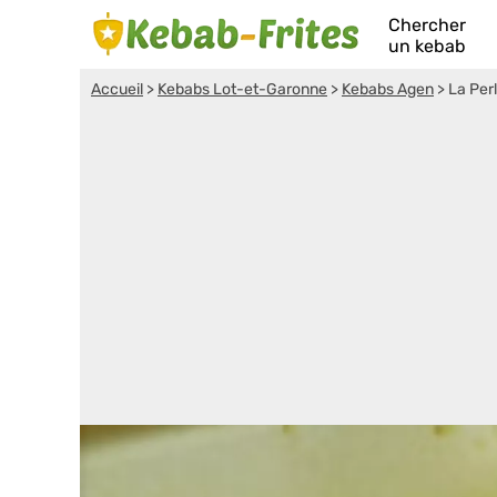
Chercher
un kebab
Accueil
>
Kebabs Lot-et-Garonne
>
Kebabs Agen
>
La Per