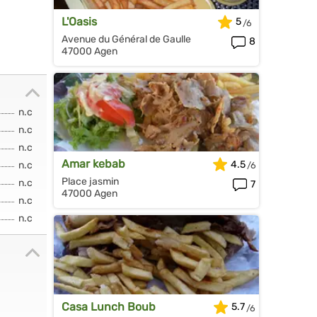
L'Oasis
5
Avenue du Général de Gaulle
8
47000 Agen
n.c
n.c
n.c
Amar kebab
4.5
n.c
Place jasmin
n.c
7
47000 Agen
n.c
n.c
Casa Lunch Boub
5.7