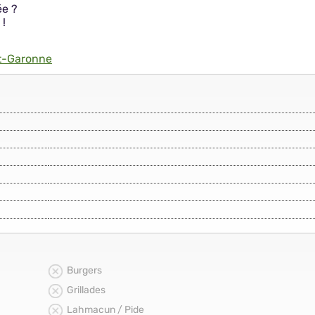
ée ?
 !
t-Garonne
Burgers
Grillades
Lahmacun / Pide