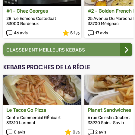
#1 - Chez Georges
#2 - Golden French F
28 rue Edmond Costedoat
25 Avenue Du Maréchal 
33000 Bordeaux
33700 Mérignac
46 avis
5.1
17 avis
CLASSEMENT MEILLEURS KEBABS
KEBABS PROCHES DE LA RÉOLE
Le Tacos Go Pizza
Planet Sandwiches
Centre Commercial GÉnicart
6 rue Celestin Joubert
33310 Lormont
33920 Saint-Savin
0 avis
0
2 avis