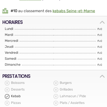
#10
au classement des
kebabs Seine-et-Marne
HORAIRES
Lundi
n.c
Mardi
n.c
Mercredi
n.c
Jeudi
n.c
Vendredi
n.c
Samedi
n.c
Dimanche
n.c
PRESTATIONS
Boissons
Burgers
Desserts
Grillades
Kebab
Lahmacun / Pide
Pizzas
Plats / Assiettes