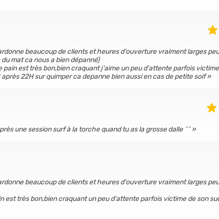
i pardonne beaucoup de clients et heures d'ouverture vraiment larges pe
e du mat ca nous a bien dépanné)
 pain est très bon,bien craquant j'aime un peu d'attente parfois victim
0 après 22H sur quimper ca depanne bien aussi en cas de petite soif
près une session surf à la torche quand tu as la grosse dalle ^^
i pardonne beaucoup de clients et heures d'ouverture vraiment larges pe
n est très bon,bien craquant un peu d'attente parfois victime de son s