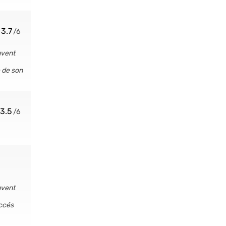
3.7
uvent
e de son
3.5
uvent
uccés