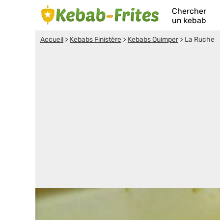
Chercher
un kebab
Accueil
>
Kebabs Finistère
>
Kebabs Quimper
>
La Ruche