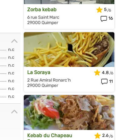
Zorba kebab
5
6 rue Saint Marc
16
29000 Quimper
n.c
n.c
n.c
La Soraya
4.8
n.c
2 Rue Amiral Ronarc'h
n.c
11
29000 Quimper
n.c
n.c
Kebab du Chapeau
2.6