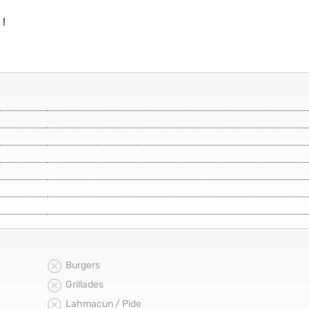
 !
Burgers
Grillades
Lahmacun / Pide