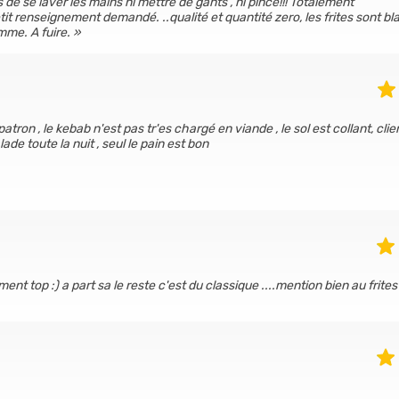
e se laver les mains ni mettre de gants , ni pince!!! Totalement
t renseignement demandé. ..qualité et quantité zero, les frites sont b
mme. A fuire.
atron , le kebab n'est pas tr'es chargé en viande , le sol est collant, clie
de toute la nuit , seul le pain est bon
nt top :) a part sa le reste c'est du classique ....mention bien au frites