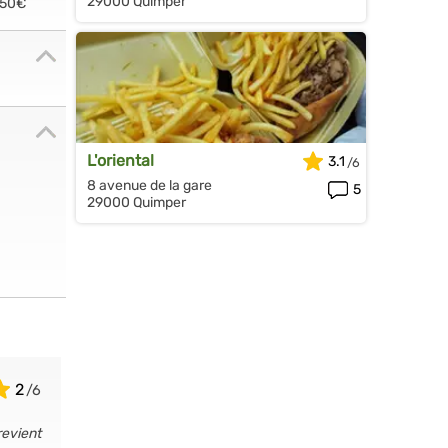
29000 Quimper
.50€
L'oriental
3.1
8 avenue de la gare
5
29000 Quimper
2
revient