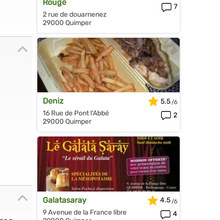
Rouge
7
2 rue de douarnenez
29000 Quimper
Deniz
5.5
16 Rue de Pont l'Abbé
2
29000 Quimper
Galatasaray
4.5
9 Avenue de la France libre
4