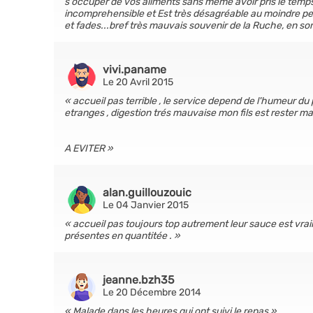
s'occuper de vos aliments sans meme avoir pris le temps d
incomprehensible et Est très désagréable au moindre peti
et fades...bref très mauvais souvenir de la Ruche, en so
vivi.paname
Le 20 Avril 2015
accueil pas terrible , le service depend de l'humeur du p
etranges , digestion trés mauvaise mon fils est rester mala
A EVITER
alan.guillouzouic
Le 04 Janvier 2015
accueil pas toujours top autrement leur sauce est vraime
présentes en quantitée .
jeanne.bzh35
Le 20 Décembre 2014
Malade dans les heures qui ont suivi le repas