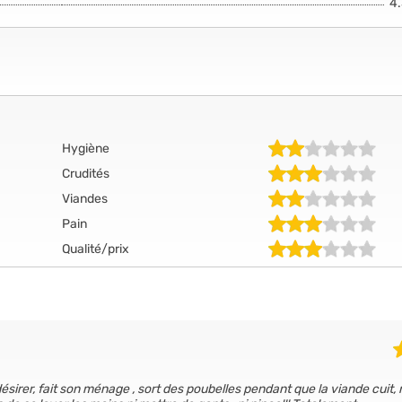
4
Hygiène
Crudités
Viandes
Pain
Qualité/prix
sirer, fait son ménage , sort des poubelles pendant que la viande cuit, 