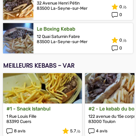
32 Avenue Henri Pétin
0
83500 La-Seyne-sur-Mer
0
Le Boxing Kebab
12 Quai Saturnin Fabre
0
83500 La-Seyne-sur-Mer
0
MEILLEURS KEBABS - VAR
#1 - Snack Istanbul
#2 - Le kebab du bo
1 Rue Louis Fille
122 avenue du 15e corps
83390 Cuers
83000 Toulon
8 avis
5.7
4 avis