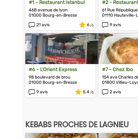
#1 - Restaurant Istanbul
#2 - Restauran
kebab
46B avenue de lyon
61 Rue République
01000 Bourg-en-Bresse
01110 Hauteville
21 avis
6
9 avis
#6 - L'Orient Express
#7 - Chez Ibo
98 boulevard de brou
154 ave Charles d
01000 Bourg-en-Bresse
01800 Villieu-Loy
9 avis
5.4
2 avis
KEBABS PROCHES DE LAGNIEU