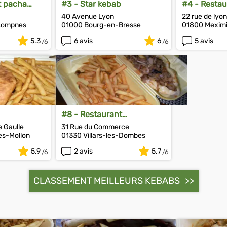
t pacha
#3 - Star kebab
#4 - Restau
40 Avenue Lyon
22 rue de lyon
-Lompnes
01000 Bourg-en-Bresse
01800 Mexim
5.3
6 avis
6
5 avis
#8 - Restaurant
Cappadoce
e Gaulle
31 Rue du Commerce
es-Mollon
01330 Villars-les-Dombes
5.9
2 avis
5.7
CLASSEMENT MEILLEURS KEBABS