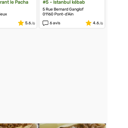
rant le Pacha
#5 - Istanbul kébab
5 Rue Bernard Ganglof
ieux
01160 Pont-d'Ain
5.6
6 avis
4.6