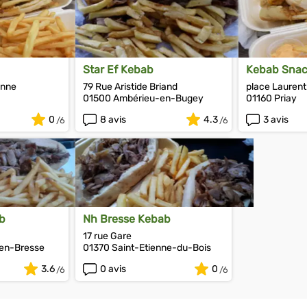
Star Ef Kebab
Kebab Snac
onne
79 Rue Aristide Briand
place Laurent
01500 Ambérieu-en-Bugey
01160 Priay
0
8 avis
4.3
3 avis
b
Nh Bresse Kebab
17 rue Gare
en-Bresse
01370 Saint-Etienne-du-Bois
3.6
0 avis
0