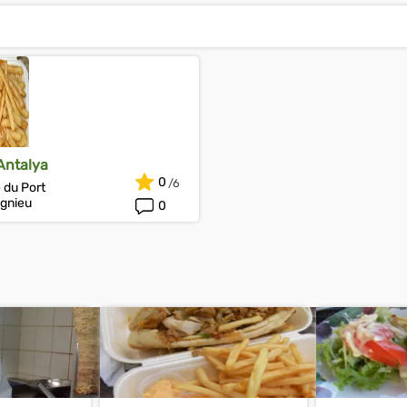
Antalya
0
 du Port
gnieu
0