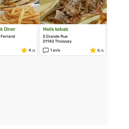
k Diner
Melis kebab
 Ferrand
5 Grande Rue
01140 Thoissey
4
1 avis
6