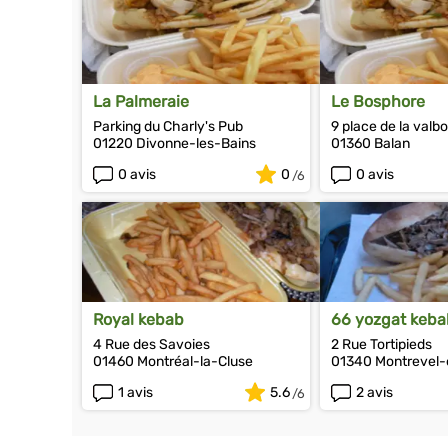
La Palmeraie
Le Bosphore
Parking du Charly's Pub
9 place de la valb
01220 Divonne-les-Bains
01360 Balan
0 avis
0
0 avis
Royal kebab
66 yozgat keba
4 Rue des Savoies
2 Rue Tortipieds
01460 Montréal-la-Cluse
01340 Montrevel-
1 avis
5.6
2 avis