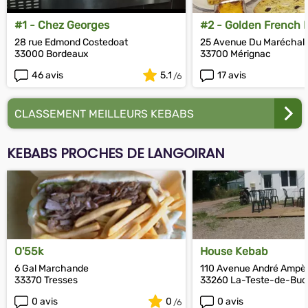
#1 - Chez Georges
#2 - Golden French F
28 rue Edmond Costedoat
25 Avenue Du Maréchal 
33000 Bordeaux
33700 Mérignac
46 avis
5.1
17 avis
CLASSEMENT MEILLEURS KEBABS
KEBABS PROCHES DE LANGOIRAN
O'55k
House Kebab
6 Gal Marchande
110 Avenue André Ampè
33370 Tresses
33260 La-Teste-de-Bu
0 avis
0
0 avis