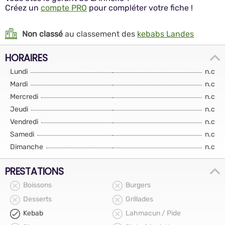
Créez un
compte PRO
pour compléter votre fiche !
Non classé
au classement des
kebabs Landes
HORAIRES
Lundi
n.c
Mardi
n.c
Mercredi
n.c
Jeudi
n.c
Vendredi
n.c
Samedi
n.c
Dimanche
n.c
PRESTATIONS
Boissons
Burgers
Desserts
Grillades
Kebab
Lahmacun / Pide