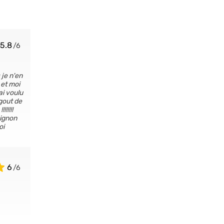
5.8
 je n'en
 et moi
ai voulu
gout de
!!!!!
oignon
oi
6