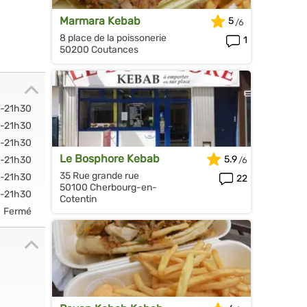
Marmara Kebab
5
8 place de la poissonerie
1
50200 Coutances
0-21h30
0-21h30
0-21h30
Le Bosphore Kebab
5.9
0-21h30
35 Rue grande rue
0-21h30
22
50100 Cherbourg-en-
0-21h30
Cotentin
Fermé