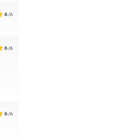
6
6
6