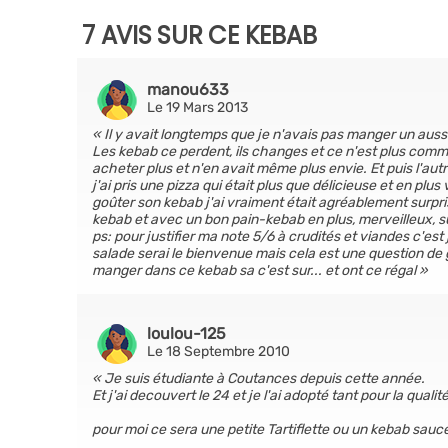
7 AVIS SUR CE KEBAB
manou633
Le 19 Mars 2013
Il y avait longtemps que je n'avais pas manger un aussi bo
Les kebab ce perdent, ils changes et ce n'est plus comm
acheter plus et n'en avait même plus envie. Et puis l'autre
j'ai pris une pizza qui était plus que délicieuse et en plu
goûter son kebab j'ai vraiment était agréablement surpr
kebab et avec un bon pain-kebab en plus, merveilleux, sur
ps: pour justifier ma note 5/6 à crudités et viandes c'es
salade serai le bienvenue mais cela est une question de
manger dans ce kebab sa c'est sur... et ont ce régal
loulou-125
Le 18 Septembre 2010
Je suis étudiante à Coutances depuis cette année.
Et j'ai decouvert le 24 et je l'ai adopté tant pour la qual
pour moi ce sera une petite Tartiflette ou un kebab sau