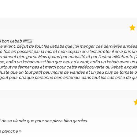
n kebab !!!!!!!!!!
e avant, déçut de tout les kebabs que j'ai manger ces dernières années
 fois en passant par la moi et mon copain on s'est arrêter il en a pris un
s vraiment bien garni. Mais quand par curiosité et par l'odeur alléchante j'
ise, enfin un kebab aussi bon que ceux d'avant, enfin un kebab avec un 
tout ne fermer pas et merci pour cette redécouverte du kebab exquis !!!
t juste que un tout petit peu moins de viandes et un peu plus de tomate 
 gout pour chaque personne bien entendu. dans tout les cas ont a de qu
ité de sa viande que pour ses pizza bien garnies
ce blanche