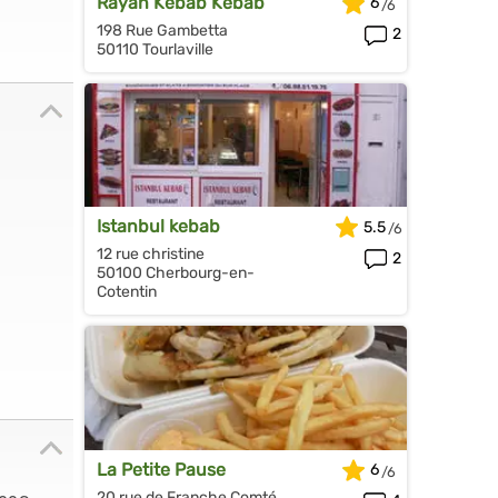
Rayan Kebab Kebab
6
198 Rue Gambetta
2
50110 Tourlaville
Istanbul kebab
5.5
12 rue christine
2
50100 Cherbourg-en-
Cotentin
La Petite Pause
6
20 rue de Franche Comté