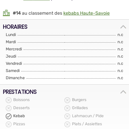
#14
au classement des
kebabs Haute-Savoie
HORAIRES
Lundi
n.c
Mardi
n.c
Mercredi
n.c
Jeudi
n.c
Vendredi
n.c
Samedi
n.c
Dimanche
n.c
PRESTATIONS
Boissons
Burgers
Desserts
Grillades
Kebab
Lahmacun / Pide
Pizzas
Plats / Assiettes