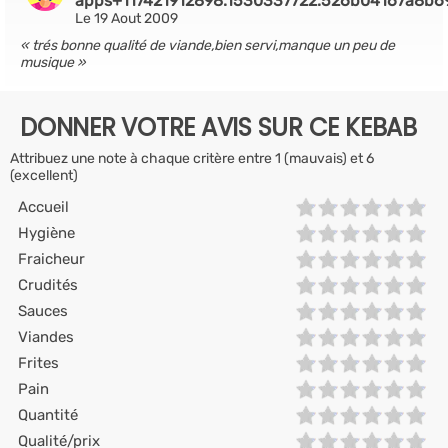
apps+117421912898.1530337722.526b04167a8b
Le 19 Aout 2009
trés bonne qualité de viande,bien servi,manque un peu de
musique
DONNER VOTRE AVIS SUR CE KEBAB
Attribuez une note à chaque critère entre 1 (mauvais) et 6
(excellent)
Accueil
Hygiène
Fraicheur
Crudités
Sauces
Viandes
Frites
Pain
Quantité
Qualité/prix