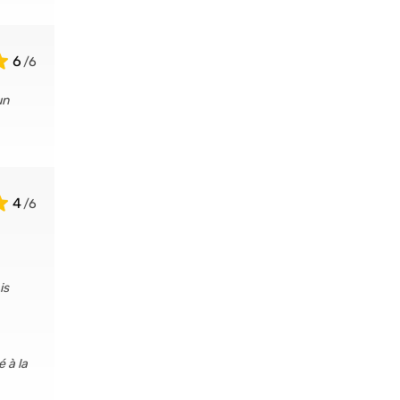
6
un
4
is
é à la