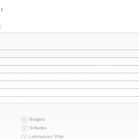
 !
e
Burgers
Grillades
Lahmacun / Pide