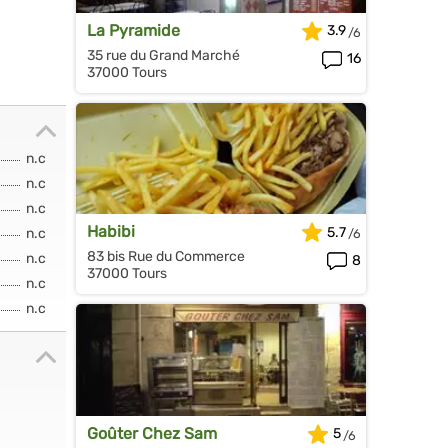
La Pyramide
3.9
35 rue du Grand Marché
16
37000 Tours
n.c
n.c
n.c
Habibi
5.7
n.c
83 bis Rue du Commerce
n.c
8
37000 Tours
n.c
n.c
Goûter Chez Sam
5