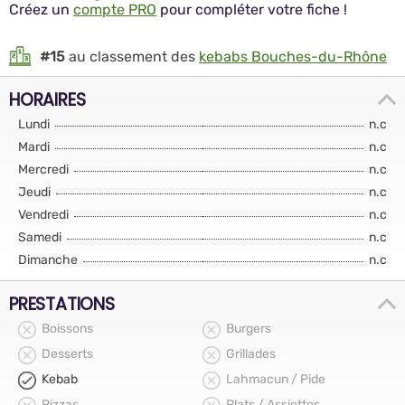
Créez un
compte PRO
pour compléter votre fiche !
#15
au classement des
kebabs Bouches-du-Rhône
HORAIRES
Lundi
n.c
Mardi
n.c
Mercredi
n.c
Jeudi
n.c
Vendredi
n.c
Samedi
n.c
Dimanche
n.c
PRESTATIONS
Boissons
Burgers
Desserts
Grillades
Kebab
Lahmacun / Pide
Pizzas
Plats / Assiettes