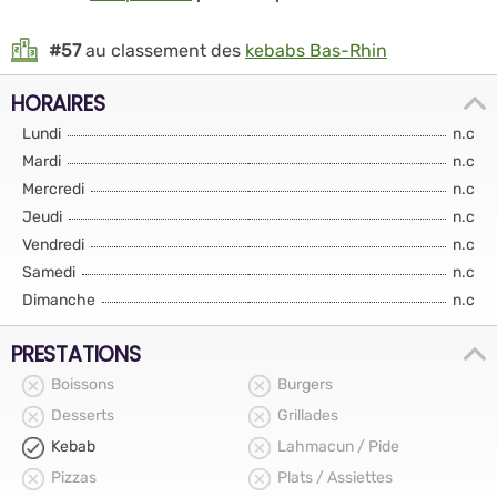
#57
au classement des
kebabs Bas-Rhin
HORAIRES
Lundi
n.c
Mardi
n.c
Mercredi
n.c
Jeudi
n.c
Vendredi
n.c
Samedi
n.c
Dimanche
n.c
PRESTATIONS
Boissons
Burgers
Desserts
Grillades
Kebab
Lahmacun / Pide
Pizzas
Plats / Assiettes