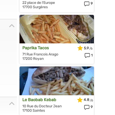
22 place de l'Europe
9
17700 Surgères
Paprika Tacos
5.9
71 Rue Francois Arago
1
17200 Royan
Le Baobab Kebab
4.8
10 Rue du Docteur Jean
9
17100 Saintes