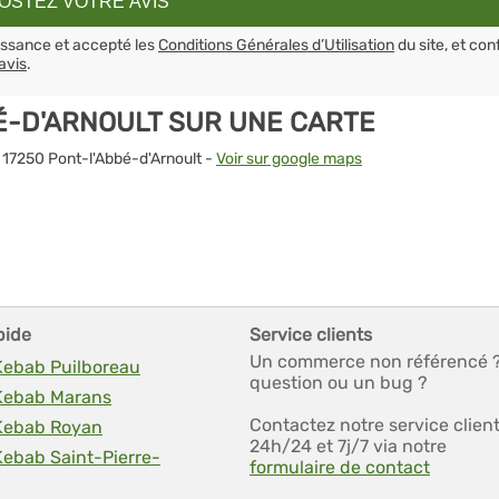
aissance et accepté les
Conditions Générales d’Utilisation
du site, et con
avis
.
É-D'ARNOULT SUR UNE CARTE
 17250 Pont-l'Abbé-d'Arnoult -
Voir sur google maps
pide
Service clients
Un commerce non référencé 
 Kebab Puilboreau
question ou un bug ?
 Kebab Marans
Contactez notre service clien
 Kebab Royan
24h/24 et 7j/7 via notre
Kebab Saint-Pierre-
formulaire de contact