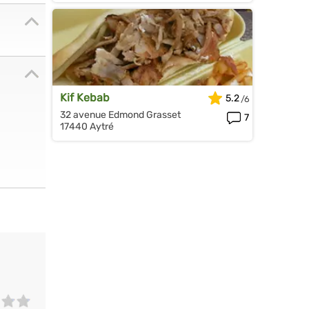
Kif Kebab
5.2
32 avenue Edmond Grasset
7
17440 Aytré