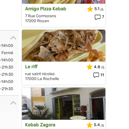
Amigo Pizza Kebab
5.1
7 Rue Cormorans
7
17200 Royan
0-14h00
Fermé
0-14h00
Le riff
4.8
0-21h30
rue saint nicolas
0-21h30
11
17000 La Rochelle
0-14h00
-21h30
Kebab Zagora
5.4