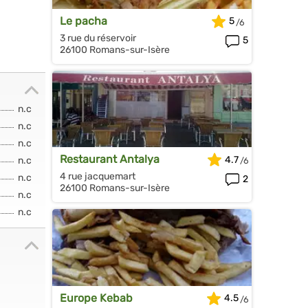
Le pacha
5
3 rue du réservoir
5
26100 Romans-sur-Isère
n.c
n.c
n.c
Restaurant Antalya
4.7
n.c
4 rue jacquemart
n.c
2
26100 Romans-sur-Isère
n.c
n.c
Europe Kebab
4.5