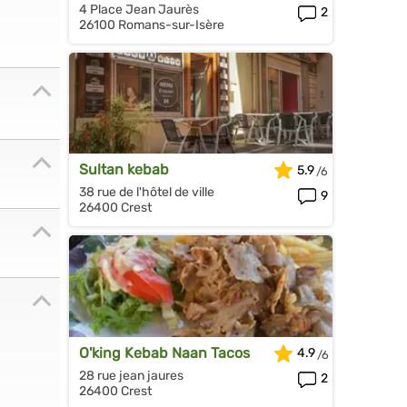
4 Place Jean Jaurès
2
26100 Romans-sur-Isère
Sultan kebab
5.9
38 rue de l'hôtel de ville
9
26400 Crest
O'king Kebab Naan Tacos
4.9
28 rue jean jaures
2
26400 Crest