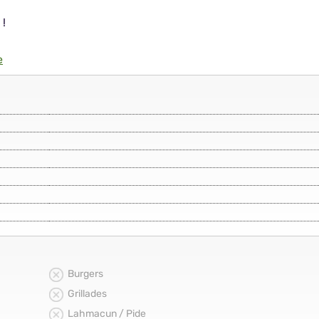
 !
e
Burgers
Grillades
Lahmacun / Pide