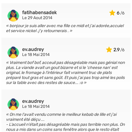
fatihabensadek
6
Le 29 Aout 2014
bonjour je suis aller avec ma fille ce midi et j'ai adorée,accuiel
et service nickel .j'y retournerais .
ev.audrey
2.9
Le 18 Mai 2014
Vraiment bof bof, acceuil pas désagréable mais pas génial non
plus. La viande avait un gout bizarre et si le 'cheese nan' est
original, le fromage à l’intérieur fait vraiment truc de plats
préparé tout gras et sans goût. Et puis j'ai pas trop aimé les poils
sur la table avec des restes de sauce... :o
ev.audrey
Le 18 Mai 2014
On me l'avait vendu comme le meilleur kebab de lille et j'ai
vraiment été déçu ...
- L’accueil n'était pas désagréable mais pas terrible non plus. On
nous a mis dans un coins sans fenêtre alors que le resto était