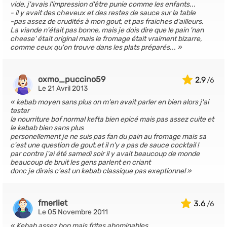
vide, j'avais l'impression d'être punie comme les enfants...
- il y avait des cheveux et des restes de sauce sur la table
-pas assez de crudités à mon gout, et pas fraiches d'ailleurs.
La viande n'était pas bonne, mais je dois dire que le pain 'nan
cheese' était original mais le fromage était vraiment bizarre,
comme ceux qu'on trouve dans les plats préparés...
oxmo_puccino59
2.9
Le 21 Avril 2013
kebab moyen sans plus on m'en avait parler en bien alors j'ai
tester
la nourriture bof normal kefta bien epicé mais pas assez cuite et
le kebab bien sans plus
personellement je ne suis pas fan du pain au fromage mais sa
c'est une question de gout.et il n'y a pas de sauce cocktail !
par contre j'ai été samedi soir il y avait beaucoup de monde
beaucoup de bruit les gens parlent en criant
donc je dirais c'est un kebab classique pas exeptionnel
fmerliet
3.6
Le 05 Novembre 2011
Kebab assez bon,mais frites abominables.