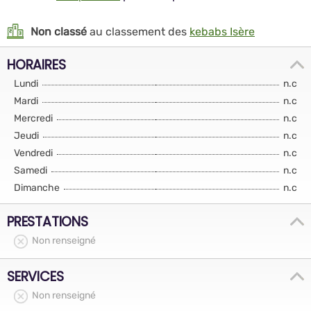
Non classé
au classement des
kebabs Isère
HORAIRES
Lundi
n.c
Mardi
n.c
Mercredi
n.c
Jeudi
n.c
Vendredi
n.c
Samedi
n.c
Dimanche
n.c
PRESTATIONS
Non renseigné
SERVICES
Non renseigné