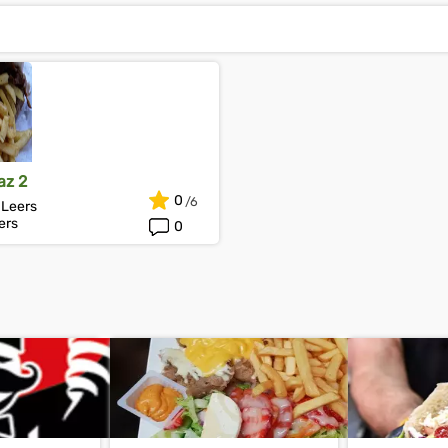
az 2
0
 Leers
ers
0