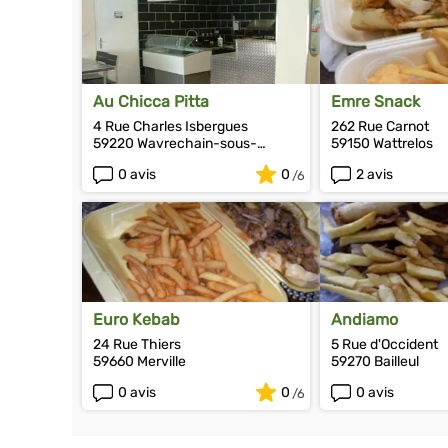
Au Chicca Pitta
Emre Snack
4 Rue Charles Isbergues
262 Rue Carnot
59220 Wavrechain-sous-
59150 Wattrelos
Denain
0 avis
0
2 avis
Euro Kebab
Andiamo
24 Rue Thiers
5 Rue d'Occident
59660 Merville
59270 Bailleul
0 avis
0
0 avis