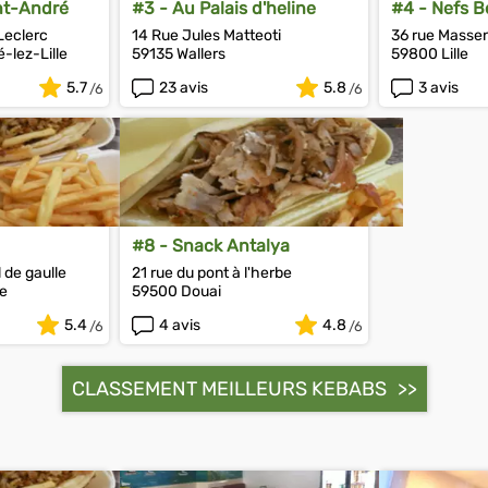
nt-André
#3 - Au Palais d'heline
#4 - Nefs B
Leclerc
14 Rue Jules Matteoti
36 rue Masse
-lez-Lille
59135 Wallers
59800 Lille
5.7
23 avis
5.8
3 avis
#8 - Snack Antalya
 de gaulle
21 rue du pont à l'herbe
ne
59500 Douai
5.4
4 avis
4.8
CLASSEMENT MEILLEURS KEBABS