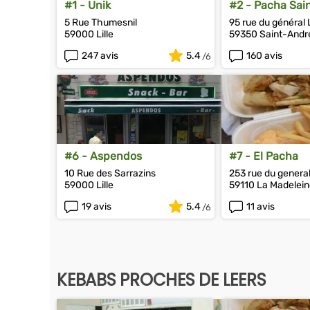
#1 - Unik
#2 - Pacha Sai
5 Rue Thumesnil
95 rue du général 
59000 Lille
59350 Saint-André
247 avis
5.4
160 avis
#6 - Aspendos
#7 - El Pacha
10 Rue des Sarrazins
253 rue du general
59000 Lille
59110 La Madelei
19 avis
5.4
11 avis
KEBABS PROCHES DE LEERS