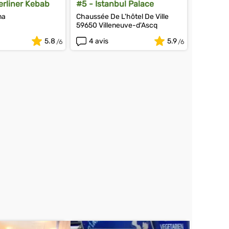
erliner Kebab
#5 - Istanbul Palace
na
Chaussée De L'hôtel De Ville
59650 Villeneuve-d'Ascq
5.8
4 avis
5.9