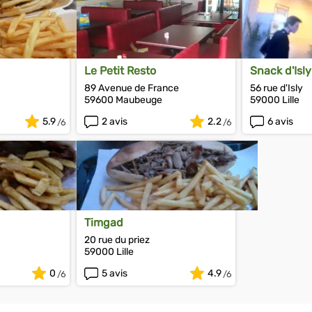
Le Petit Resto
Snack d'Isly
89 Avenue de France
56 rue d'Isly
59600 Maubeuge
59000 Lille
5.9
2 avis
2.2
6 avis
Timgad
20 rue du priez
59000 Lille
0
5 avis
4.9