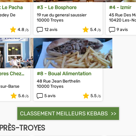
t Le Pacha
#3 - Le Bosphore
#4 - Izmir
edey De
19 rue du general saussier
45 Rue Des M
10000 Troyes
10420 Les-No
4.8
12 avis
5.4
9 avis
eres Chez
#8 - Boual Alimentation
48 Rue Jean Berthelin
sur-Barse
10000 Troyes
5.6
5 avis
5.5
CLASSEMENT MEILLEURS KEBABS
PRÈS-TROYES