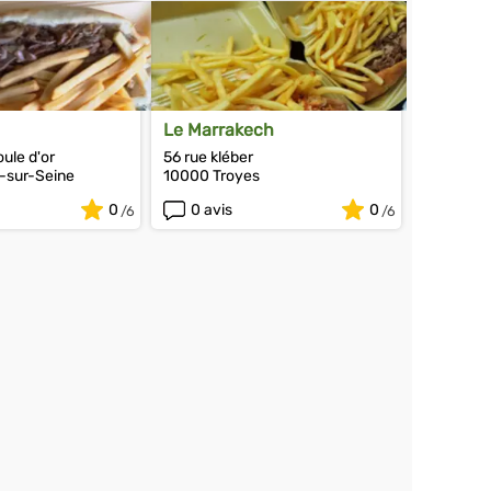
Le Marrakech
oule d'or
56 rue kléber
-sur-Seine
10000 Troyes
0
0 avis
0