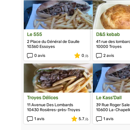
Le 555
D&S kebab
2 Place du Général de Gaulle
41 rue des lombar
10360 Essoyes
10000 Troyes
0 avis
0
2 avis
Troyes Délices
Le Kass'Dall
11 Avenue Des Lombards
39 Rue Roger Sal
10430 Rosières-près-Troyes
10600 La-Chapell
1 avis
5.7
1 avis