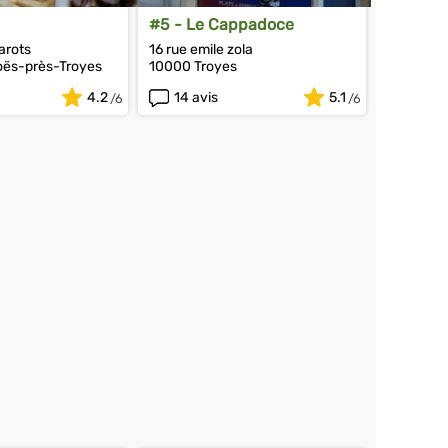
#5 - Le Cappadoce
arots
16 rue emile zola
ës-près-Troyes
10000 Troyes
4.2
14 avis
5.1