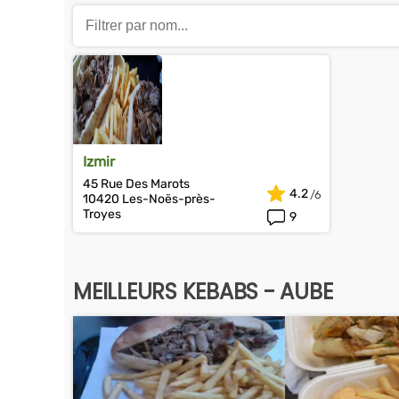
Izmir
45 Rue Des Marots
4.2
10420 Les-Noës-près-
Troyes
9
MEILLEURS KEBABS - AUBE