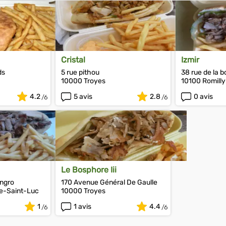
Cristal
Izmir
ds
5 rue pithou
38 rue de la b
10000 Troyes
10100 Romilly
4.2
5 avis
2.8
0 avis
Le Bosphore Iii
engro
170 Avenue Général De Gaulle
e-Saint-Luc
10000 Troyes
1
1 avis
4.4