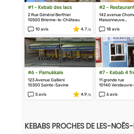
#1 - Kebab des lacs
#2 - Restauran
2 Rue Général Berthier
142 avenue Chom
10500 Brienne-le-Château
Maisonneuve
10000 Troyes
10 avis
4.7
18 avis
#6 - Pamukkale
#7 - Kebab 4 fr
Ali
123 Avenue Gallieni
11 grande rue
10300 Sainte-Savine
10140 Vendeuvre-
5 avis
4.9
6 avis
KEBABS PROCHES DE LES-NOËS-