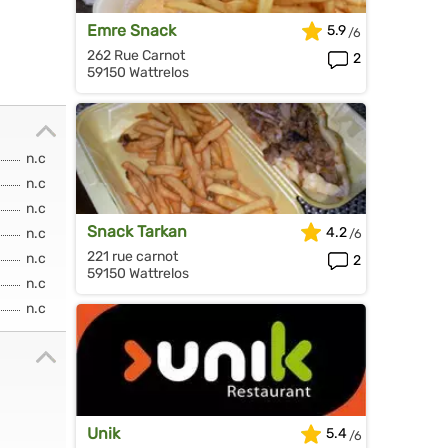
Emre Snack
5.9
262 Rue Carnot
2
59150 Wattrelos
n.c
n.c
n.c
Snack Tarkan
4.2
n.c
221 rue carnot
n.c
2
59150 Wattrelos
n.c
n.c
Unik
5.4