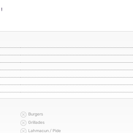
 !
Burgers
Grillades
Lahmacun / Pide