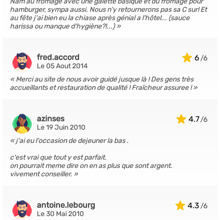
Nam au fromage avec une galette basique et du fromage pour
hamburger, sympa aussi. Nous n'y retournerons pas sa C sur! Et
au fête j'ai bien eu la chiase après génial a l'hôtel... (sauce
harissa ou manque d'hygiène?!...)
fred.accord
6
Le 05 Aout 2014
Merci au site de nous avoir guidé jusque là ! Des gens très
accueillants et restauration de qualité ! Fraîcheur assuree !
azinses
4.7
Le 19 Juin 2010
j'ai eu l'occasion de dejeuner la bas .
c'est vrai que tout y est parfait.
on pourrait meme dire on en as plus que sont argent.
vivement conseiller.
antoine.lebourg
4.3
Le 30 Mai 2010