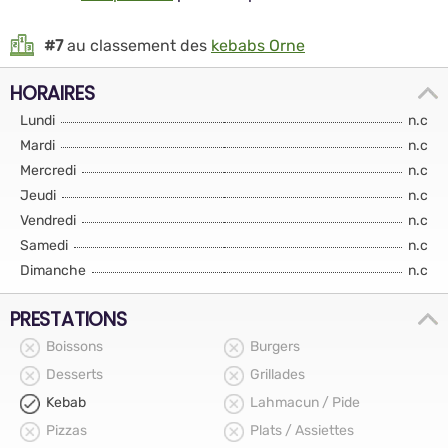
#7
au classement des
kebabs Orne
HORAIRES
Lundi
n.c
Mardi
n.c
Mercredi
n.c
Jeudi
n.c
Vendredi
n.c
Samedi
n.c
Dimanche
n.c
PRESTATIONS
Boissons
Burgers
Desserts
Grillades
Kebab
Lahmacun / Pide
Pizzas
Plats / Assiettes