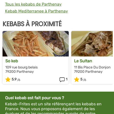
Tous les kebabs de Parthenay
Kebab Mediterranee à Parthenay
KEBABS À PROXIMITÉ
So keb
Le Sultan
109 rue bourg belais
11 Bis Place Du Donjon
79200 Parthenay
79200 Parthenay
5.9
1
5
Quel kebab est fait pour vous ?
Kebab-Frites est un site référençant les kebabs en
France. Nous vous proposons également de les
évaluer et de les recommander auprès de notre