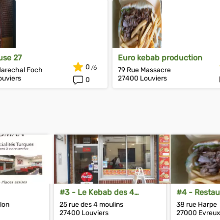
use 27
Euro kebab production
0
Marechal Foch
79 Rue Massacre
uviers
27400 Louviers
0
#3 - Le Kebab des 4
#4 - Restau
moulins
lon
25 rue des 4 moulins
38 rue Harpe
27400 Louviers
27000 Evreu