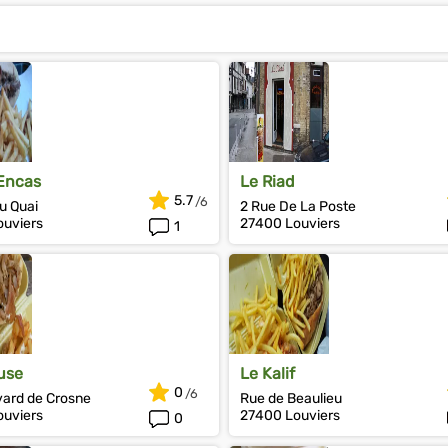
 Encas
Le Riad
5.7
u Quai
2 Rue De La Poste
uviers
27400 Louviers
1
ouse
Le Kalif
0
vard de Crosne
Rue de Beaulieu
uviers
27400 Louviers
0