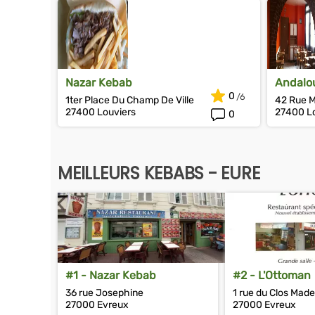
Nazar Kebab
Andalo
0
1ter Place Du Champ De Ville
42 Rue 
27400 Louviers
27400 Lo
0
MEILLEURS KEBABS - EURE
#1 - Nazar Kebab
#2 - L'Ottoman
36 rue Josephine
1 rue du Clos Made
27000 Evreux
27000 Evreux