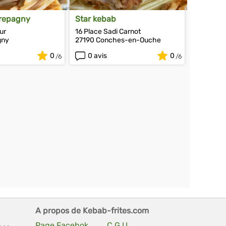
trepagny
Star kebab
ur
16 Place Sadi Carnot
gny
27190 Conches-en-Ouche
0
0 avis
0
A propos de Kebab-frites.com
Page Facebok
C.G.U