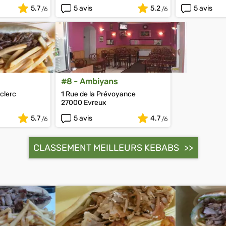
5.7
5 avis
5.2
5 avis
#8 - Ambiyans
clerc
1 Rue de la Prévoyance
27000 Evreux
5.7
5 avis
4.7
CLASSEMENT MEILLEURS KEBABS