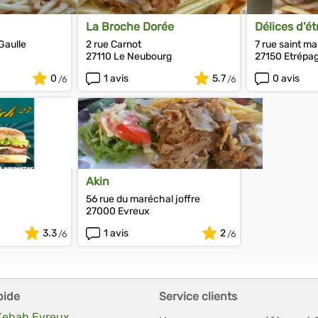
La Broche Dorée
Délices d'é
Gaulle
2 rue Carnot
7 rue saint ma
27110 Le Neubourg
27150 Etrépa
0
1 avis
5.7
0 avis
Akin
56 rue du maréchal joffre
27000 Evreux
3.3
1 avis
2
pide
Service clients
 Kebab Evreux