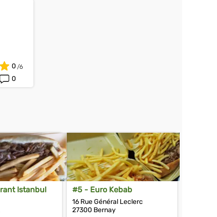
0
0
rant Istanbul
#5 - Euro Kebab
16 Rue Général Leclerc
x
27300 Bernay