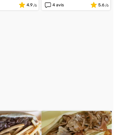
4.9
4 avis
5.6