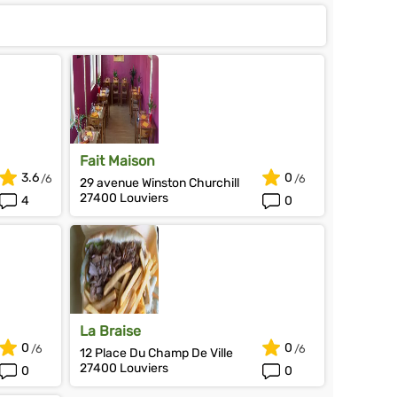
Fait Maison
3.6
0
29 avenue Winston Churchill
27400 Louviers
4
0
La Braise
0
0
12 Place Du Champ De Ville
27400 Louviers
0
0