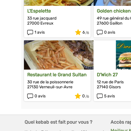
L'Espelette
Golden chicken
33 rue jacquard
49 rue général du 
27000 Evreux
27600 Gaillon
1 avis
6
0 avis
Restaurant le Grand Sultan
D'Wich 27
30 rue de la poissonnerie
12 rue de Paris
27130 Verneuil-sur-Avre
27140 Gisors
0 avis
0
5 avis
Quel kebab est fait pour vous ?
Accès ra
Meilleur