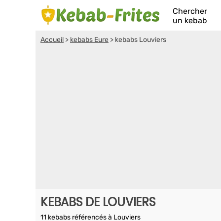
Chercher
un kebab
Accueil
>
kebabs Eure
>
kebabs Louviers
KEBABS DE LOUVIERS
11 kebabs référencés à Louviers