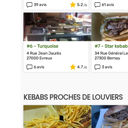
39 avis
5.2
61 avis
#6 - Turquoise
#7 - Star kebab
4 Rue Jean Jaurès
34 Rue Général Le
27000 Evreux
27300 Bernay
6 avis
4.7
3 avis
KEBABS PROCHES DE LOUVIERS