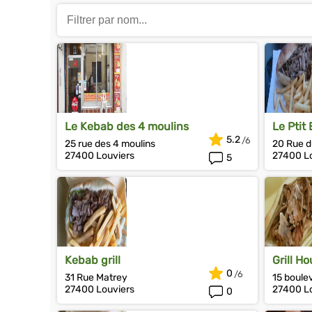
Le Kebab des 4 moulins
Le Ptit
5.2
25 rue des 4 moulins
20 Rue d
27400 Louviers
27400 Lo
5
Kebab grill
Grill H
0
31 Rue Matrey
15 boule
27400 Louviers
27400 Lo
0