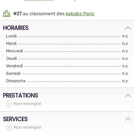
#27
au classement des
kebabs Paris
HORAIRES
Lundi
n.c
Mardi
n.c
Mercredi
n.c
Jeudi
n.c
Vendredi
n.c
Samedi
n.c
Dimanche
n.c
PRESTATIONS
Non renseigné
SERVICES
Non renseigné