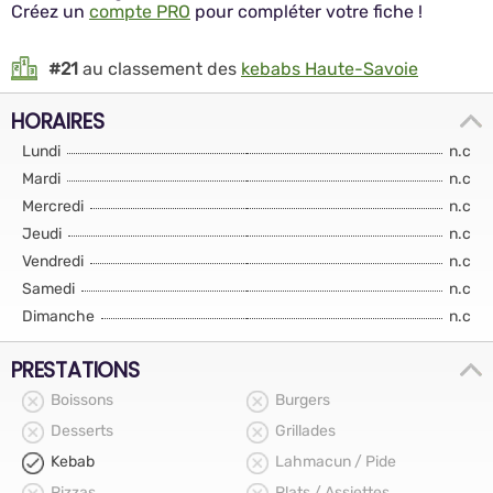
Créez un
compte PRO
pour compléter votre fiche !
#21
au classement des
kebabs Haute-Savoie
HORAIRES
Lundi
n.c
Mardi
n.c
Mercredi
n.c
Jeudi
n.c
Vendredi
n.c
Samedi
n.c
Dimanche
n.c
PRESTATIONS
Boissons
Burgers
Desserts
Grillades
Kebab
Lahmacun / Pide
Pizzas
Plats / Assiettes