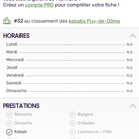
Créez un
compte PRO
pour compléter votre fiche !
#32
au classement des
kebabs Puy-de-Dôme
HORAIRES
Lundi
n.c
Mardi
n.c
Mercredi
n.c
Jeudi
n.c
Vendredi
n.c
Samedi
n.c
Dimanche
n.c
PRESTATIONS
Boissons
Burgers
Desserts
Grillades
Kebab
Lahmacun / Pide