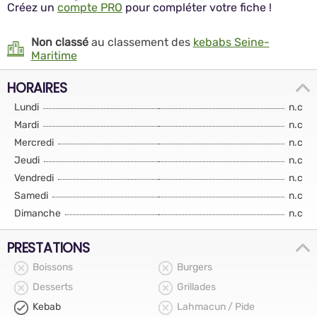
Créez un
compte PRO
pour compléter votre fiche !
Non classé
au classement des
kebabs Seine-
Maritime
HORAIRES
Lundi
n.c
Mardi
n.c
Mercredi
n.c
Jeudi
n.c
Vendredi
n.c
Samedi
n.c
Dimanche
n.c
PRESTATIONS
Boissons
Burgers
Desserts
Grillades
Kebab
Lahmacun / Pide