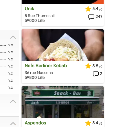
Unik
5.4
5 Rue Thumesnil
247
59000 Lille
n.c
n.c
n.c
Nefs Berliner Kebab
5.8
n.c
36 rue Massena
n.c
3
59800 Lille
n.c
n.c
Aspendos
5.4