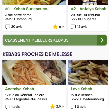
#1 - Kebab Surlepouce
#2 - Antalya Kebab
Combourg
3 rue notre dame
20 Rue Du Tribunal
35270 Combourg
35300 Fougères
20 avis
6
12 avis
CLASSEMENT MEILLEURS KEBABS
KEBABS PROCHES DE MELESSE
Anatolya Kebab
Love Kebab
12 rue du Général Leclerc
19 rue Rennes
35370 Argentré-du-Plessis
35220 Châteaubourg
1 avis
3.9
0 avis