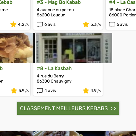
Kebab
#3 - Mag Bo Kabab
#4 - La Cas
arne
4 avenue du poitou
18 place Char
86200 Loudun
86000 Poitier
4.2
6 avis
5.3
6 avis
ab
#8 - La Kasbah
4 rue du Berry
on
86300 Chauvigny
5.9
4 avis
4.9
CLASSEMENT MEILLEURS KEBABS