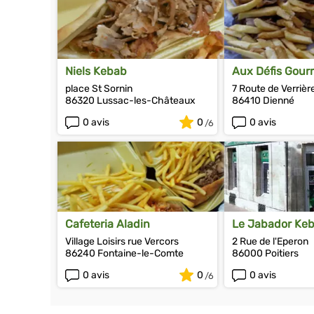
Niels Kebab
Aux Défis Gou
place St Sornin
7 Route de Verrièr
86320 Lussac-les-Châteaux
86410 Dienné
0 avis
0
0 avis
Cafeteria Aladin
Le Jabador Ke
Village Loisirs rue Vercors
2 Rue de l'Eperon
86240 Fontaine-le-Comte
86000 Poitiers
0 avis
0
0 avis