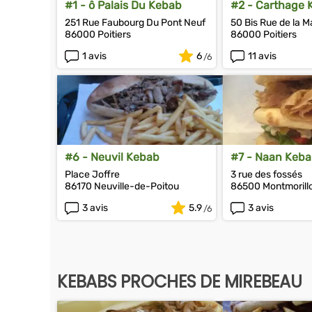
#1 - ô Palais Du Kebab
#2 - Carthage 
251 Rue Faubourg Du Pont Neuf
50 Bis Rue de la M
86000 Poitiers
86000 Poitiers
1 avis
6
11 avis
#6 - Neuvil Kebab
#7 - Naan Keb
Place Joffre
3 rue des fossés
86170 Neuville-de-Poitou
86500 Montmorill
3 avis
5.9
3 avis
KEBABS PROCHES DE MIREBEAU