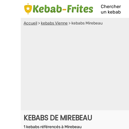
Chercher
un kebab
Accueil
>
kebabs Vienne
>
kebabs Mirebeau
KEBABS DE MIREBEAU
1 kebabs référencés à Mirebeau