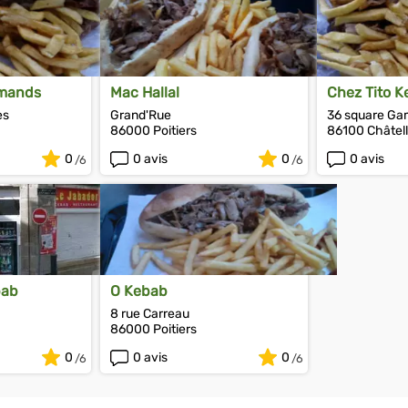
rmands
Mac Hallal
Chez Tito 
es
Grand'Rue
36 square Ga
86000 Poitiers
86100 Châtell
0
0 avis
0
0 avis
bab
O Kebab
8 rue Carreau
86000 Poitiers
0
0 avis
0