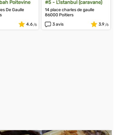
bah Poitevine
#5 - L'istanbul (caravane)
les De Gaulle
14 place charles de gaulle
s
86000 Poitiers
4.6
3 avis
3.9