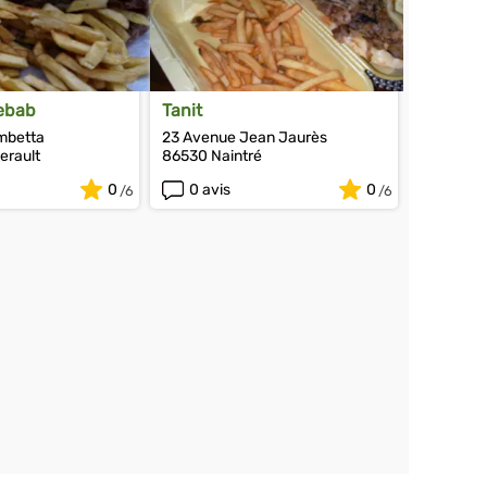
Kebab
Tanit
mbetta
23 Avenue Jean Jaurès
erault
86530 Naintré
0
0 avis
0