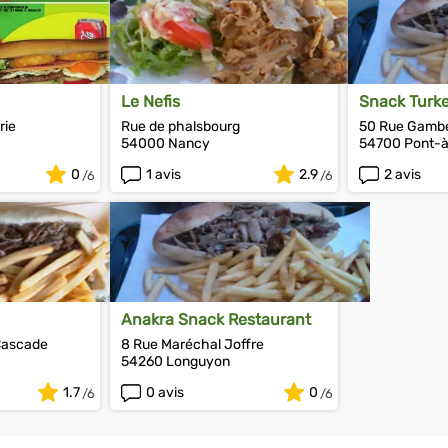
Le Nefis
Snack Turk
rie
Rue de phalsbourg
50 Rue Gamb
54000 Nancy
54700 Pont-
0
1 avis
2.9
2 avis
Anakra Snack Restaurant
Cascade
8 Rue Maréchal Joffre
54260 Longuyon
1.7
0 avis
0