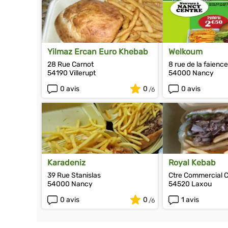
Yilmaz Ercan Euro Khebab
Welkoum
28 Rue Carnot
8 rue de la faience
54190 Villerupt
54000 Nancy
0 avis
0
0 avis
Karadeniz
Royal Kebab
39 Rue Stanislas
Ctre Commercial 
54000 Nancy
54520 Laxou
0 avis
0
1 avis