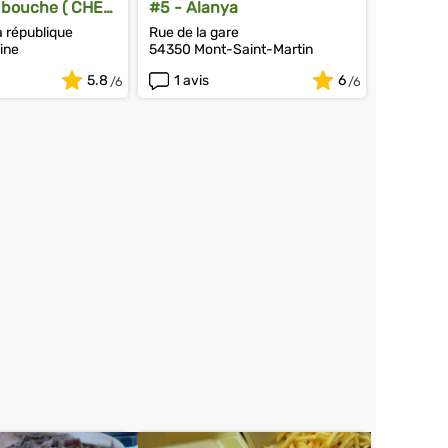
la bouche ( CHEZ
#5 - Alanya
a république
Rue de la gare
ine
54350 Mont-Saint-Martin
5.8
1 avis
6