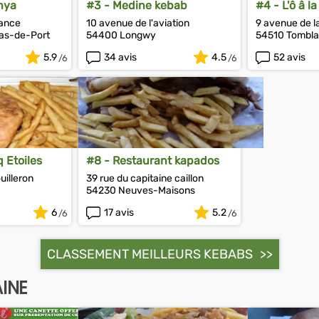
nya
#3 - Medine kebab
#4 - L'ô â 
LES FILLES)
Anatole France
10 avenue de l'aviation
9 avenue de l
las-de-Port
54400 Longwy
54510 Tombla
5.9
34 avis
4.5
52 avis
 Etoiles
#8 - Restaurant kapados
uilleron
39 rue du capitaine caillon
54230 Neuves-Maisons
6
17 avis
5.2
CLASSEMENT MEILLEURS KEBABS
INE