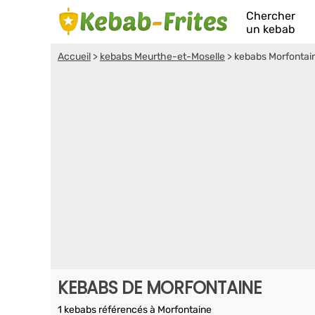
Chercher
un kebab
Accueil
>
kebabs Meurthe-et-Moselle
>
kebabs Morfontai
KEBABS DE MORFONTAINE
1 kebabs référencés à Morfontaine