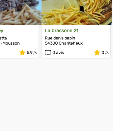
ey
La brasserie 21
etta
Rue denis papin
à-Mousson
54300 Chanteheux
5.9
0 avis
0