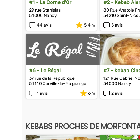
#1 - La Corne d'Or
#2 - Kebab Ala
29 rue Stanislas
80 Rue 
54000 Nancy
54210 Saint-Nico
44 avis
5.4
5 avis
#6 - Le Régal
#7 - Kebab Cinq
37 rue de la République
121 Rue Gabriel Mo
54140 Jarville-la-Malgrange
54000 Nancy
1 avis
6
2 avis
KEBABS PROCHES DE MORFONTA