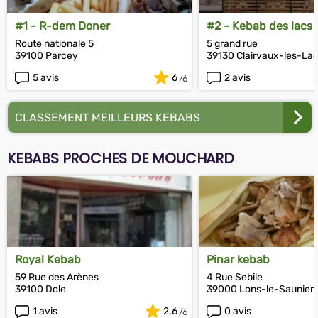
#1 - R-dem Doner
#2 - Kebab des lacs
Route nationale 5
5 grand rue
39100 Parcey
39130 Clairvaux-les-La
5 avis
6
2 avis
CLASSEMENT MEILLEURS KEBABS
KEBABS PROCHES DE MOUCHARD
Royal Kebab
Pinar kebab
59 Rue des Arènes
4 Rue Sebile
39100 Dole
39000 Lons-le-Saunier
1 avis
2.6
0 avis