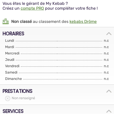
Vous êtes le gérant de My Kebab ?
Créez un
compte PRO
pour compléter votre fiche !
Non classé
au classement des
kebabs Drôme
HORAIRES
Lundi
n.c
Mardi
n.c
Mercredi
n.c
Jeudi
n.c
Vendredi
n.c
Samedi
n.c
Dimanche
n.c
PRESTATIONS
Non renseigné
SERVICES