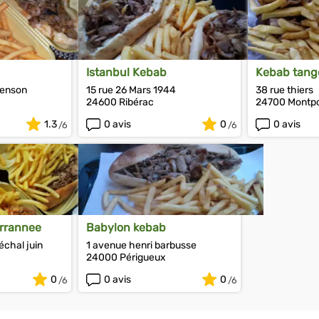
Istanbul Kebab
Kebab tang
genson
15 rue 26 Mars 1944
38 rue thiers
24600 Ribérac
24700 Montp
1.3
0 avis
0
0 avis
rrannee
Babylon kebab
chal juin
1 avenue henri barbusse
24000 Périgueux
0
0 avis
0