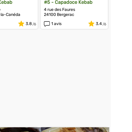
 Kebab
#5 - Capadoce Kebab
e
4 rue des Faures
-la-Canéda
24100 Bergerac
3.8
1 avis
3.4