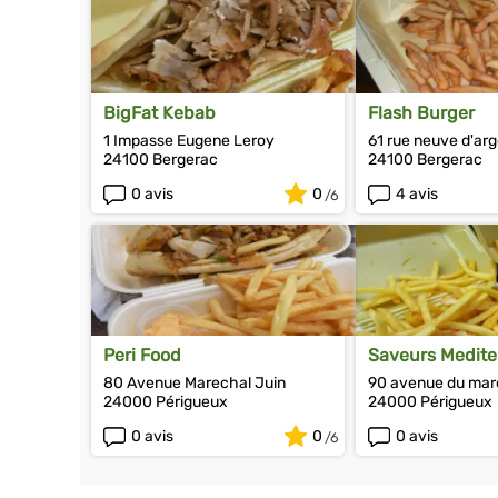
BigFat Kebab
Flash Burger
1 Impasse Eugene Leroy
61 rue neuve d'ar
24100 Bergerac
24100 Bergerac
0 avis
0
4 avis
Peri Food
Saveurs Medite
80 Avenue Marechal Juin
90 avenue du maré
24000 Périgueux
24000 Périgueux
0 avis
0
0 avis