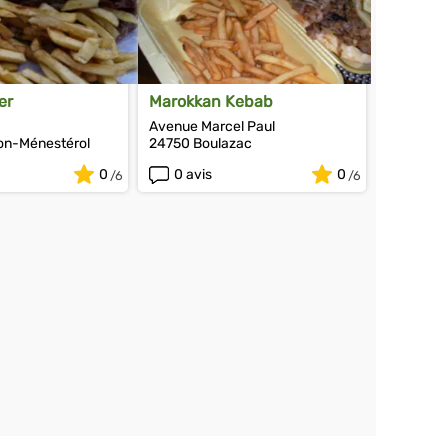
er
Marokkan Kebab
Avenue Marcel Paul
on-Ménestérol
24750 Boulazac
0
0 avis
0