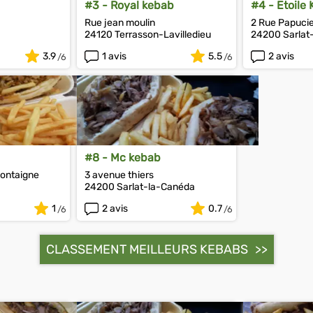
#3 - Royal kebab
#4 - Etoile
Rue jean moulin
2 Rue Papuci
24120 Terrasson-Lavilledieu
24200 Sarlat
3.9
1 avis
5.5
2 avis
#8 - Mc kebab
montaigne
3 avenue thiers
24200 Sarlat-la-Canéda
1
2 avis
0.7
CLASSEMENT MEILLEURS KEBABS