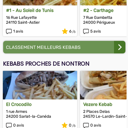
#1 - Au Soleil de Tunis
#2 - Carthage
16 Rue Lafayette
7 Rue Gambetta
24110 Saint-Astier
24000 Périgueux
1 avis
6
5 avis
CLASSEMENT MEILLEURS KEBABS
KEBABS PROCHES DE NONTRON
El Crocodilo
Vezere Kebab
1 rue Armes
2 Places Delas
24200 Sarlat-la-Canéda
24570 Le-Lardin-Saint-
0 avis
0
0 avis