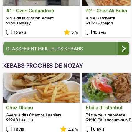
#1 - Ozan Cappadoce
#2 - Chez Ali Baba
2 rue de la division leclerc
4 rue Gambetta
91300 Massy
91290 Arpajon
13 avis
5
10 avis
CLASSEMENT MEILLEURS KEBABS
KEBABS PROCHES DE NOZAY
Chez Dhaou
Etoile d' Istanbul
Avenue des Champs Lasniers
31 rue de la papeterie
91940 Les Ulis
91610 Ballancourt-sur-
1 avis
3.2
0 avis