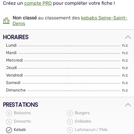
Créez un
compte PRO
pour compléter votre fiche !
Non classé
au classement des
kebabs Seine-Saint-
Denis
HORAIRES
Lundi
n.c
Mardi
n.c
Mercredi
n.c
Jeudi
n.c
Vendredi
n.c
Samedi
n.c
Dimanche
n.c
PRESTATIONS
Boissons
Burgers
Desserts
Grillades
Kebab
Lahmacun / Pide