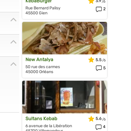
KebaBurger
3.9
Rue Bernard Palisy
2
45500 Gien
New Antalya
5.5
50 rue des carmes
5
45000 Orléans
Sultans Kebab
5.6
6 avenue de la Libération
4
45700 Villemandeur