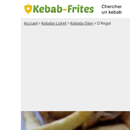
Chercher
un kebab
Accueil
>
Kebabs Loiret
>
Kebabs Gien
>
O Regal