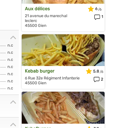
Aux délices
6
21 avenue du marechal
1
leclerc
45500 Gien
n.c
n.c
n.c
n.c
Kebab burger
5.8
n.c
6 Rue 32e Régiment Infanterie
2
n.c
45500 Gien
n.c