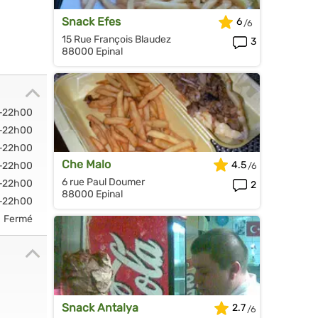
Snack Efes
6
15 Rue François Blaudez
3
88000 Epinal
-22h00
-22h00
-22h00
Che Malo
4.5
-22h00
6 rue Paul Doumer
-22h00
2
88000 Epinal
-22h00
Fermé
Snack Antalya
2.7