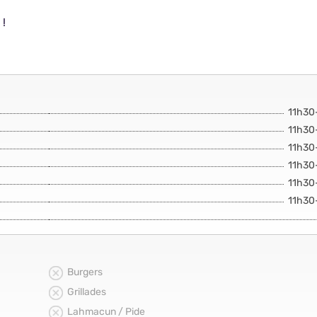
 !
11h30
11h30
11h30
11h30
11h30
11h30
Burgers
Grillades
Lahmacun / Pide