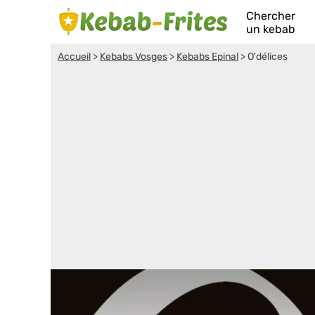
Chercher
un kebab
Accueil
>
Kebabs Vosges
>
Kebabs Epinal
>
O'délices