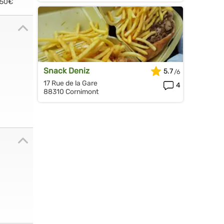
.50€
Snack Deniz
5.7
17 Rue de la Gare
4
88310 Cornimont