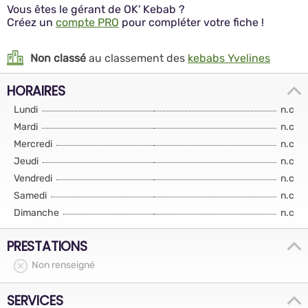
Vous êtes le gérant de OK' Kebab ?
Créez un
compte PRO
pour compléter votre fiche !
Non classé
au classement des
kebabs Yvelines
HORAIRES
Lundi
n.c
Mardi
n.c
Mercredi
n.c
Jeudi
n.c
Vendredi
n.c
Samedi
n.c
Dimanche
n.c
PRESTATIONS
Non renseigné
SERVICES