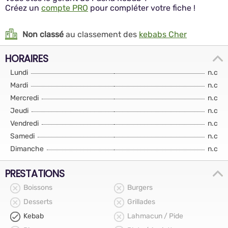
Créez un
compte PRO
pour compléter votre fiche !
Non classé
au classement des
kebabs Cher
HORAIRES
Lundi
n.c
Mardi
n.c
Mercredi
n.c
Jeudi
n.c
Vendredi
n.c
Samedi
n.c
Dimanche
n.c
PRESTATIONS
Boissons
Burgers
Desserts
Grillades
Kebab
Lahmacun / Pide