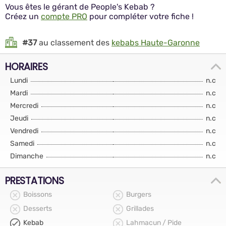
Vous êtes le gérant de People's Kebab ?
Créez un
compte PRO
pour compléter votre fiche !
#37
au classement des
kebabs Haute-Garonne
HORAIRES
Lundi
n.c
Mardi
n.c
Mercredi
n.c
Jeudi
n.c
Vendredi
n.c
Samedi
n.c
Dimanche
n.c
PRESTATIONS
Boissons
Burgers
Desserts
Grillades
Kebab
Lahmacun / Pide