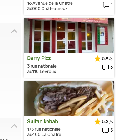
16 Avenue de la Chatre
1
36000 Châteauroux
Berry Pizz
5.9
3 rue nationale
6
36110 Levroux
Sultan kebab
5.2
175 rue nationale
3
36400 La Châtre