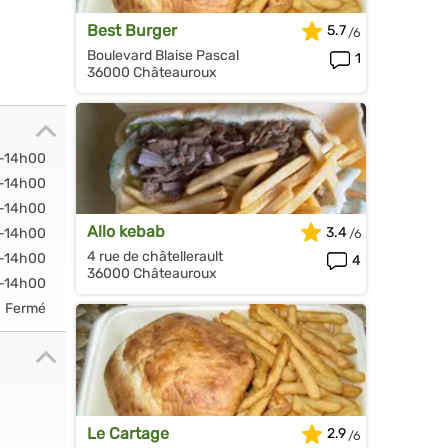
Best Burger
5.7
Boulevard Blaise Pascal
1
36000 Châteauroux
0-14h00
0-14h00
0-14h00
Allo kebab
3.4
0-14h00
4 rue de châtellerault
0-14h00
4
36000 Châteauroux
0-14h00
Fermé
Le Cartage
2.9