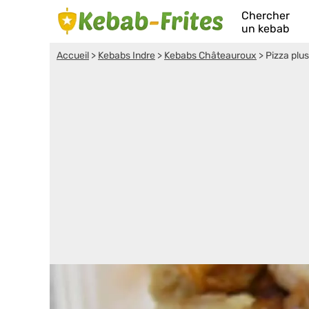
Chercher
un kebab
Accueil
>
Kebabs Indre
>
Kebabs Châteauroux
>
Pizza plus