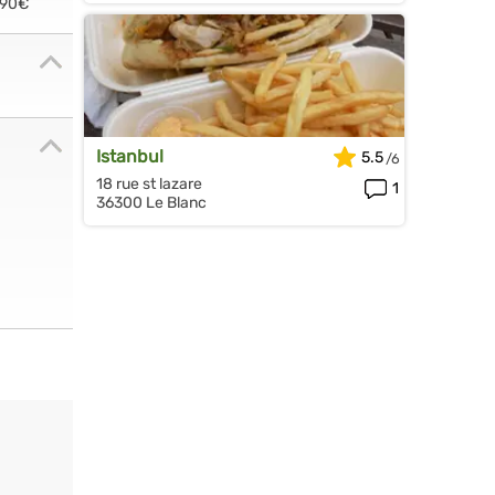
.90€
Istanbul
5.5
18 rue st lazare
1
36300 Le Blanc