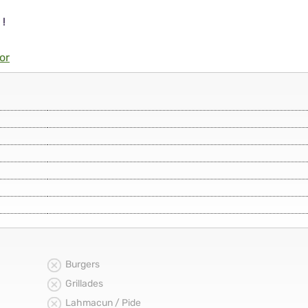
 !
or
Burgers
Grillades
Lahmacun / Pide