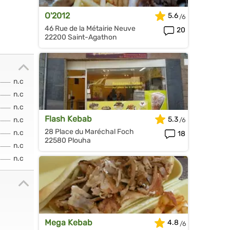
O'2012
5.6
46 Rue de la Métairie Neuve
20
22200 Saint-Agathon
n.c
n.c
n.c
Flash Kebab
5.3
n.c
28 Place du Maréchal Foch
n.c
18
22580 Plouha
n.c
n.c
Mega Kebab
4.8