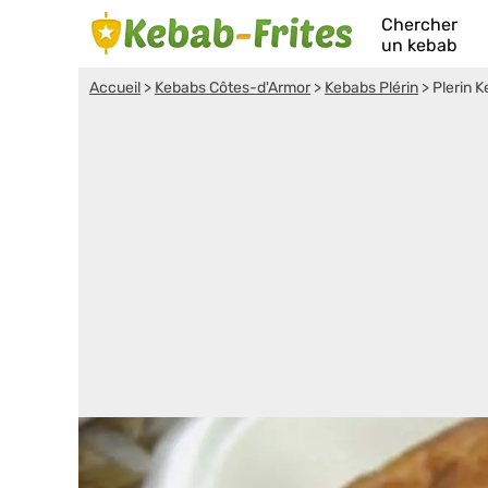
Chercher
un kebab
Accueil
>
Kebabs Côtes-d'Armor
>
Kebabs Plérin
>
Plerin 