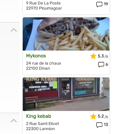
9 Rue De La Poste
19
22970 Ploumagoar
Mykonos
5.3
24 rue de la chaux
6
22100 Dinan
King kebab
5.2
2 Rue Saint Elivet
13
22300 Lannion