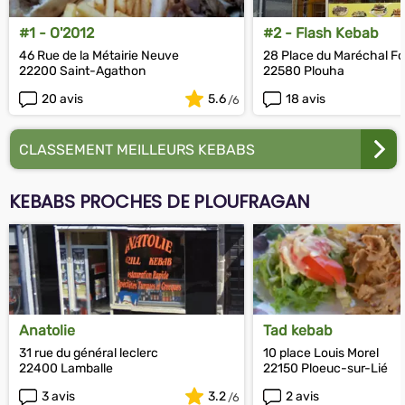
#1 - O'2012
#2 - Flash Kebab
46 Rue de la Métairie Neuve
28 Place du Maréchal F
22200 Saint-Agathon
22580 Plouha
20 avis
5.6
18 avis
CLASSEMENT MEILLEURS KEBABS
KEBABS PROCHES DE PLOUFRAGAN
Anatolie
Tad kebab
31 rue du général leclerc
10 place Louis Morel
22400 Lamballe
22150 Ploeuc-sur-Lié
3 avis
3.2
2 avis