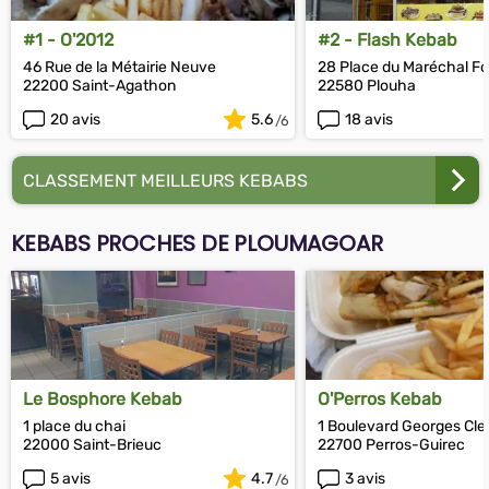
#1 - O'2012
#2 - Flash Kebab
46 Rue de la Métairie Neuve
28 Place du Maréchal F
22200 Saint-Agathon
22580 Plouha
20 avis
5.6
18 avis
CLASSEMENT MEILLEURS KEBABS
KEBABS PROCHES DE PLOUMAGOAR
Le Bosphore Kebab
O'Perros Kebab
1 place du chai
1 Boulevard Georges Cl
22000 Saint-Brieuc
22700 Perros-Guirec
5 avis
4.7
3 avis