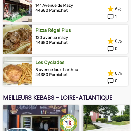
141 Avenue de Mazy
6
44380 Pornichet
1
Pizza Régal Plus
120 avenue mazy
0
44380 Pornichet
0
Les Cyclades
8 avenue louis barthou
0
44380 Pornichet
0
MEILLEURS KEBABS - LOIRE-ATLANTIQUE