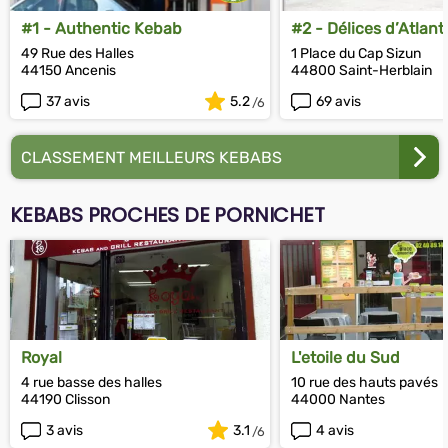
#1 - Authentic Kebab
#2 - Délices d’Atlant
49 Rue des Halles
1 Place du Cap Sizun
44150 Ancenis
44800 Saint-Herblain
37 avis
5.2
69 avis
CLASSEMENT MEILLEURS KEBABS
KEBABS PROCHES DE PORNICHET
Royal
L'etoile du Sud
4 rue basse des halles
10 rue des hauts pavés
44190 Clisson
44000 Nantes
3 avis
3.1
4 avis