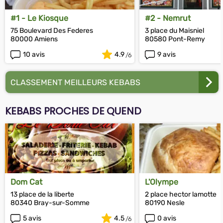
#1 - Le Kiosque
#2 - Nemrut
75 Boulevard Des Federes
3 place du Maisniel
80000 Amiens
80580 Pont-Remy
10 avis
4.9
9 avis
CLASSEMENT MEILLEURS KEBABS
KEBABS PROCHES DE QUEND
Dom Cat
L'Olympe
13 place de la liberte
2 place hector lamotte
80340 Bray-sur-Somme
80190 Nesle
5 avis
4.5
0 avis