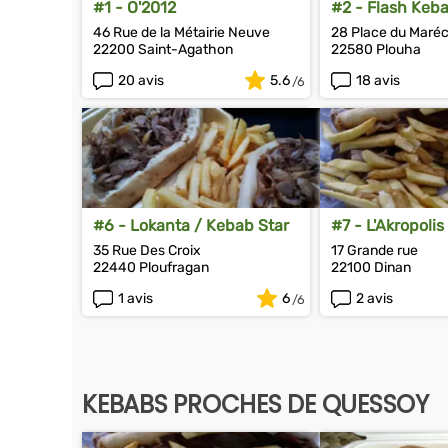
#1 - O'2012
#2 - Flash Keb
46 Rue de la Métairie Neuve
28 Place du Maré
22200 Saint-Agathon
22580 Plouha
20 avis
5.6
18 avis
#6 - Lokanta / Kebab Star
#7 - L'Akropolis
35 Rue Des Croix
17 Grande rue
22440 Ploufragan
22100 Dinan
1 avis
6
2 avis
KEBABS PROCHES DE QUESSOY