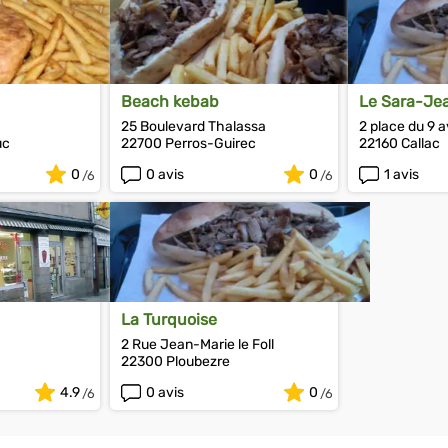
Beach kebab
Le Sara-Je
25 Boulevard Thalassa
2 place du 9 a
uc
22700 Perros-Guirec
22160 Callac
0
0 avis
0
1 avis
La Turquoise
2 Rue Jean-Marie le Foll
22300 Ploubezre
4.9
0 avis
0