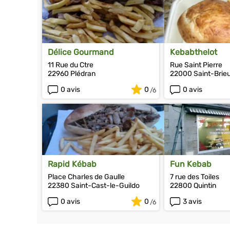
Délice Gourmand
Kebabthelot
11 Rue du Ctre
Rue Saint Pierre
22960 Plédran
22000 Saint-Brie
0 avis
0
0 avis
Rapid Kébab
Fun Kebab
Place Charles de Gaulle
7 rue des Toiles
22380 Saint-Cast-le-Guildo
22800 Quintin
0 avis
0
3 avis