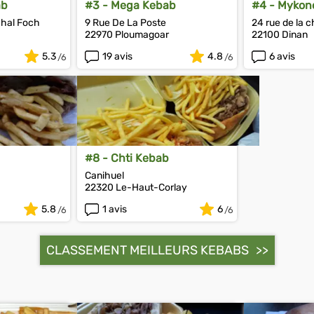
ab
#3 - Mega Kebab
#4 - Mykon
chal Foch
9 Rue De La Poste
24 rue de la 
22970 Ploumagoar
22100 Dinan
5.3
19 avis
4.8
6 avis
#8 - Chti Kebab
Canihuel
22320 Le-Haut-Corlay
5.8
1 avis
6
CLASSEMENT MEILLEURS KEBABS