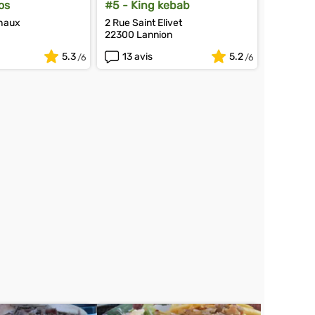
os
#5 - King kebab
chaux
2 Rue Saint Elivet
22300 Lannion
5.3
13 avis
5.2