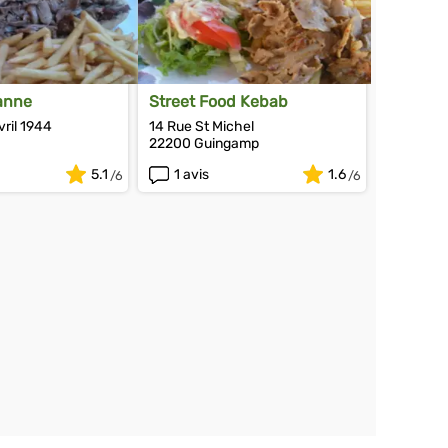
anne
Street Food Kebab
vril 1944
14 Rue St Michel
22200 Guingamp
5.1
1 avis
1.6