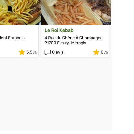
Le Roi Kebab
dent François
4 Rue du Chêne À Champagne
91700 Fleury-Mérogis
umeau
5.5
0 avis
0