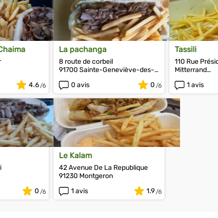
 Chaima
La pachanga
Tassili
r
8 route de corbeil
110 Rue Prési
91700 Sainte-Geneviève-des-
Mitterrand
Bois
91160 Longj
4.6
0 avis
0
1 avis
Le Kalam
i
42 Avenue De La Republique
91230 Montgeron
0
1 avis
1.9