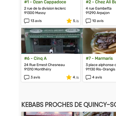
#1 - Ozan Cappadoce
#2 - Chez Ali B
2 rue de la division leclerc
4 rue Gambetta
91300 Massy
91290 Arpajon
13 avis
5
10 avis
#6 - Cinq A
#7 - Marmaris
24 Rue Ernest Chesneau
3 place alphonse 
91310 Montlhéry
91130 Ris-Orangis
3 avis
4
4 avis
KEBABS PROCHES DE QUINCY-S