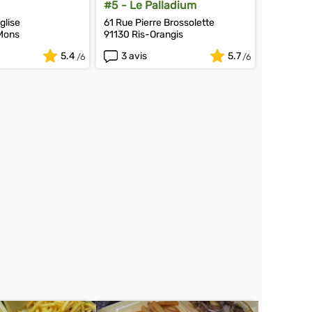
#5 - Le Palladium
glise
61 Rue Pierre Brossolette
Mons
91130 Ris-Orangis
5.4
3 avis
5.7