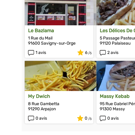
Le Bazlama
Les Délices De
1 Rue du Mail
5 Passage Pasteu
91600 Savigny-sur-Orge
91120 Palaiseau
1 avis
6
2 avis
My Dwich
Massy Kebab
8 Rue Gambetta
95 Rue Gabriel Pér
91290 Arpajon
91300 Massy
0 avis
0
0 avis