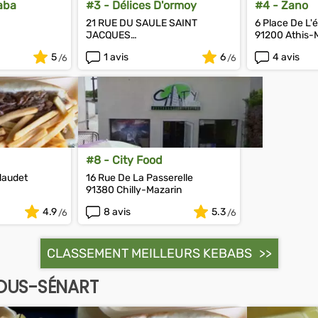
aba
#3 - Délices D'ormoy
#4 - Zano
21 RUE DU SAULE SAINT
6 Place De L'é
JACQUES
91200 Athis-
91540 Ormoy
5
1 avis
6
4 avis
#8 - City Food
daudet
16 Rue De La Passerelle
91380 Chilly-Mazarin
4.9
8 avis
5.3
CLASSEMENT MEILLEURS KEBABS
OUS-SÉNART